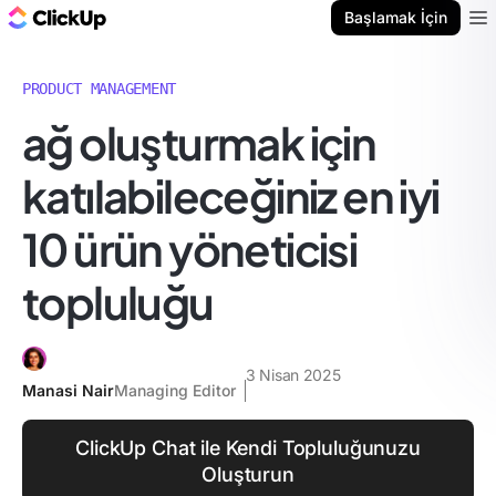
ClickUp Blog
Başlamak İçin
Ope
PRODUCT MANAGEMENT
ağ oluşturmak için
katılabileceğiniz en iyi
10 ürün yöneticisi
topluluğu
3 Nisan 2025
Manasi Nair
Managing Editor
ClickUp Chat ile Kendi Topluluğunuzu
Oluşturun