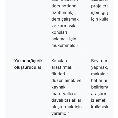
ders notlarını
projelerde
özetlemek,
işbirliği yap
ders çalışmak
için kullanışlı
ve karmaşık
konuları
anlamak için
mükemmeldir
Yazarlar/içerik
Konuları
Beyin fırtınas
oluşturucular
araştırmak,
yapmak,
fikirleri
makalelerin 
düzenlemek ve
hatlarını
kaynak
belirlemek ve
materyallere
araştırmaları
dayalı taslaklar
izlemek için
oluşturmak için
kullanışlıdır
yararlıdır