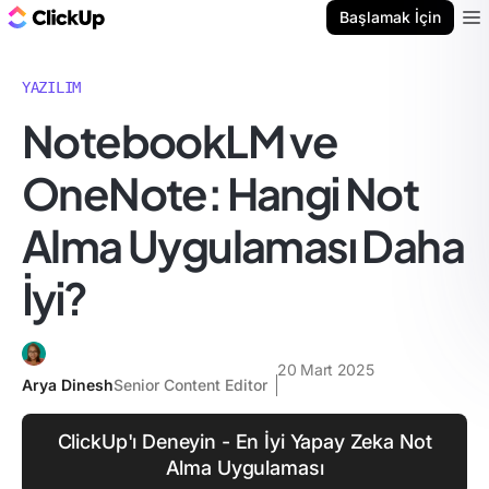
ClickUp Blog
Başlamak İçin
Ope
YAZILIM
NotebookLM ve
OneNote: Hangi Not
Alma Uygulaması Daha
İyi?
20 Mart 2025
Arya Dinesh
Senior Content Editor
ClickUp'ı Deneyin - En İyi Yapay Zeka Not
Alma Uygulaması