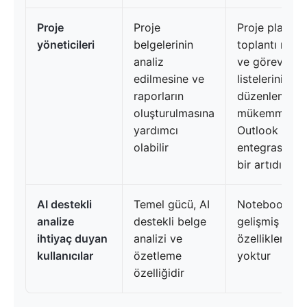
Proje
Proje
Proje planları
yöneticileri
belgelerinin
toplantı notla
analiz
ve görev
edilmesine ve
listelerini
raporların
düzenlemek i
oluşturulmasına
mükemmeldir
yardımcı
Outlook
olabilir
entegrasyon
bir artıdır
AI destekli
Temel gücü, AI
NotebookLM'
analize
destekli belge
gelişmiş AI
ihtiyaç duyan
analizi ve
özellikleri
kullanıcılar
özetleme
yoktur
özelliğidir