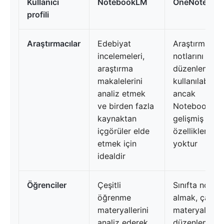
Kullanıcı
NotebookLM
OneNote
profili
Araştırmacılar
Edebiyat
Araştırma
incelemeleri,
notlarını
araştırma
düzenlemek i
makalelerini
kullanılabilir,
analiz etmek
ancak
ve birden fazla
NotebookLM'
kaynaktan
gelişmiş AI
içgörüler elde
özellikleri
etmek için
yoktur
idealdir
Öğrenciler
Çeşitli
Sınıfta not
öğrenme
almak, çalış
materyallerini
materyallerini
analiz ederek
düzenlemek 