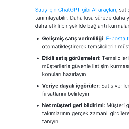
Satış için ChatGPT gibi AI araçları
, sat
tanımlayabilir. Daha kısa sürede daha yü
daha etkili bir şekilde bağlantı kurmalar
Gelişmiş satış verimliliği
:
E-posta t
otomatikleştirerek temsilcilerin müş
Etkili satış görüşmeleri
: Temsilcile
müşterilerle güvenle iletişim kurma
konuları hazırlayın
Veriye dayalı içgörüler
: Satış verile
fırsatlarını belirleyin
Net müşteri geri bildirimi
: Müşteri g
takımlarının gerçek zamanlı girdile
tanıyın