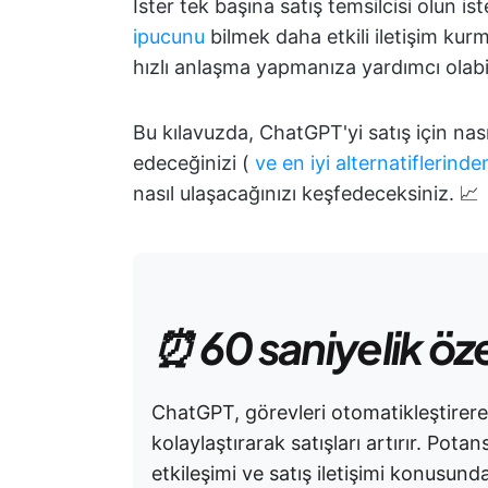
İster tek başına satış temsilcisi olun is
ipucunu
bilmek daha etkili iletişim kurm
hızlı anlaşma yapmanıza yardımcı olabil
Bu kılavuzda, ChatGPT'yi satış için nası
edeceğinizi (
ve en iyi alternatiflerinde
nasıl ulaşacağınızı keşfedeceksiniz. 📈
⏰ 60 saniyelik öz
ChatGPT, görevleri otomatikleştirerek, 
kolaylaştırarak satışları artırır. Pota
etkileşimi ve satış iletişimi konusund