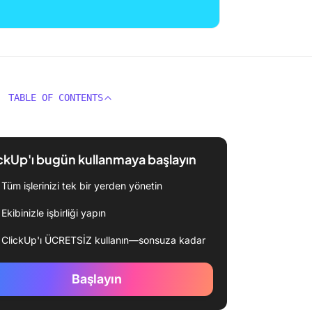
TABLE OF CONTENTS
ckUp'ı bugün kullanmaya başlayın
Tüm işlerinizi tek bir yerden yönetin
Ekibinizle işbirliği yapın
ClickUp'ı ÜCRETSİZ kullanın—sonsuza kadar
Başlayın