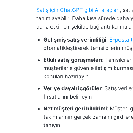
Satış için ChatGPT gibi AI araçları
, sat
tanımlayabilir. Daha kısa sürede daha yü
daha etkili bir şekilde bağlantı kurmalar
Gelişmiş satış verimliliği
:
E-posta t
otomatikleştirerek temsilcilerin müş
Etkili satış görüşmeleri
: Temsilcile
müşterilerle güvenle iletişim kurma
konuları hazırlayın
Veriye dayalı içgörüler
: Satış verile
fırsatlarını belirleyin
Net müşteri geri bildirimi
: Müşteri g
takımlarının gerçek zamanlı girdile
tanıyın