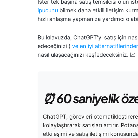
İster tek başına satış temsilcisi olun is
ipucunu
bilmek daha etkili iletişim kurm
hızlı anlaşma yapmanıza yardımcı olabil
Bu kılavuzda, ChatGPT'yi satış için nası
edeceğinizi (
ve en iyi alternatiflerinde
nasıl ulaşacağınızı keşfedeceksiniz. 📈
⏰ 60 saniyelik öz
ChatGPT, görevleri otomatikleştirerek, 
kolaylaştırarak satışları artırır. Pota
etkileşimi ve satış iletişimi konusund