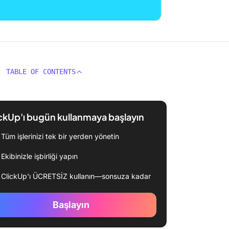
TABLE OF CONTENTS
ckUp'ı bugün kullanmaya başlayın
Tüm işlerinizi tek bir yerden yönetin
Ekibinizle işbirliği yapın
ClickUp'ı ÜCRETSİZ kullanın—sonsuza kadar
Başlayın