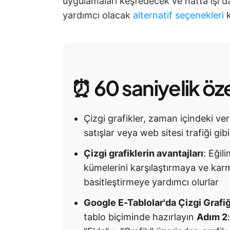
uygulamaları keşfedecek ve hatta işi da
yardımcı olacak
alternatif seçenekleri
k
⏰ 60 saniyelik öz
Çizgi grafikler, zaman içindeki veri
satışlar veya web sitesi trafiği gib
Çizgi grafiklerin avantajları
: Eğil
kümelerini karşılaştırmaya ve karma
basitleştirmeye yardımcı olurlar
Google E-Tablolar'da Çizgi Grafi
tablo biçiminde hazırlayın
Adım 2