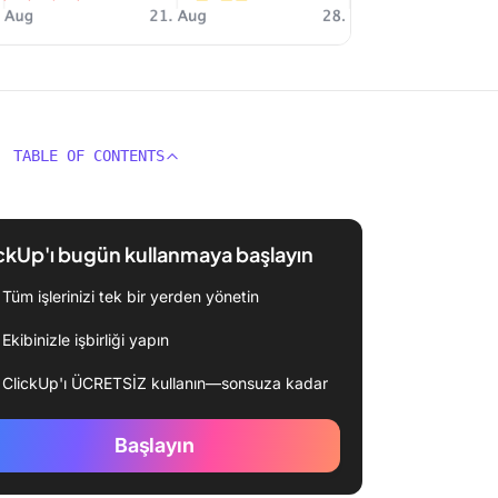
TABLE OF CONTENTS
ckUp'ı bugün kullanmaya başlayın
Tüm işlerinizi tek bir yerden yönetin
Ekibinizle işbirliği yapın
ClickUp'ı ÜCRETSİZ kullanın—sonsuza kadar
Başlayın