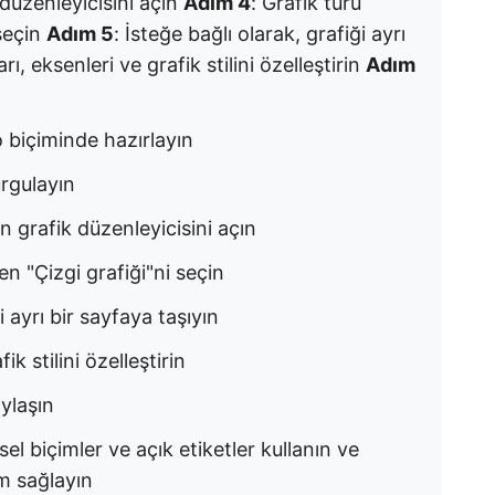
 düzenleyicisini açın
Adım 4
: Grafik türü
 seçin
Adım 5
: İsteğe bağlı olarak, grafiği ayrı
ları, eksenleri ve grafik stilini özelleştirin
Adım
o biçiminde hazırlayın
vurgulayın
n grafik düzenleyicisini açın
en "Çizgi grafiği"ni seçin
i ayrı bir sayfaya taşıyın
fik stilini özelleştirin
aylaşın
rsel biçimler ve açık etiketler kullanın ve
m sağlayın