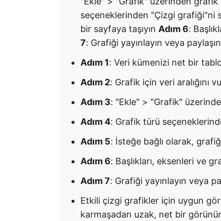
"Ekle" > "Grafik" üzerinden grafik
seçeneklerinden "Çizgi grafiği"ni
bir sayfaya taşıyın
Adım 6
: Başlık
7
: Grafiği yayınlayın veya paylaşın
Adım 1
: Veri kümenizi net bir tabl
Adım 2
: Grafik için veri aralığını 
Adım 3
: "Ekle" > "Grafik" üzerinde
Adım 4
: Grafik türü seçeneklerind
Adım 5
: İsteğe bağlı olarak, grafiğ
Adım 6
: Başlıkları, eksenleri ve gra
Adım 7
: Grafiği yayınlayın veya p
Etkili çizgi grafikler için uygun gö
karmaşadan uzak, net bir görünü