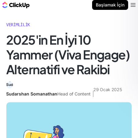
ClickUp Blog
Başlamak İçin
Ope
VERIMLILIK
2025'in En İyi 10
Yammer (Viva Engage)
Alternatifi ve Rakibi
29 Ocak 2025
Sudarshan Somanathan
Head of Content