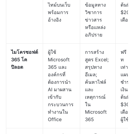
ไทม์บนเว็บ
ข้อมูลทาง
ต้นที่
พร้อมการ
วิชาการ
$20 ต
อ้างอิง
ข่าวสาร
เดือน
หรือแหล่ง
อภิปราย
ไมโครซอฟต์
ผู้ใช้
การสร้าง
ฟรี (แ
365 โค
Microsoft
สูตร Excel;
ท
ปิลอต
365 และ
สรุปทาง
เท่านั้
องค์กรที่
อีเมล;
แผน
ต้องการนำ
ค้นหาไฟล์
ชำระ
AI มาผสาน
และ
เงินเริ่
เข้ากับ
เหตุการณ์
ต้นที่
กระบวนการ
ใน
$30/
ทำงานใน
Microsoft
เดือนต
Office
365
ผู้ใช้