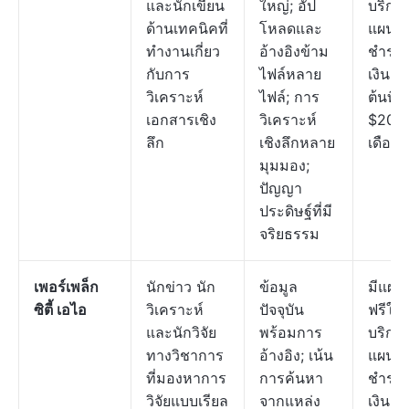
และนักเขียน
ใหญ่; อัป
บริการ
ด้านเทคนิคที่
โหลดและ
แผน
ทำงานเกี่ยว
อ้างอิงข้าม
ชำระ
กับการ
ไฟล์หลาย
เงินเริ่
วิเคราะห์
ไฟล์; การ
ต้นที่
เอกสารเชิง
วิเคราะห์
$20 ต
ลึก
เชิงลึกหลาย
เดือน
มุมมอง;
ปัญญา
ประดิษฐ์ที่มี
จริยธรรม
เพอร์เพล็ก
นักข่าว นัก
ข้อมูล
มีแผน
ซิตี้ เอไอ
วิเคราะห์
ปัจจุบัน
ฟรีให้
และนักวิจัย
พร้อมการ
บริการ
ทางวิชาการ
อ้างอิง; เน้น
แผน
ที่มองหาการ
การค้นหา
ชำระ
วิจัยแบบเรียล
จากแหล่ง
เงินเริ่