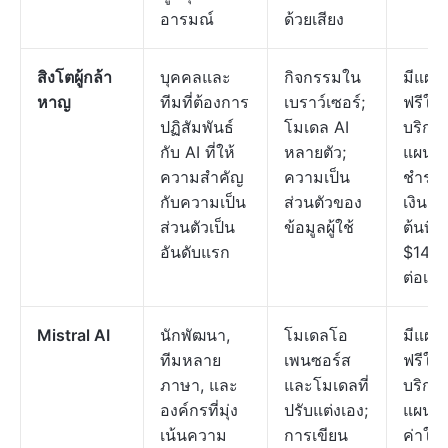
อารมณ์
ด้วยเสียง
สิงโตผู้กล้า
บุคคลและ
กิจกรรมใน
มีแผน
หาญ
ทีมที่ต้องการ
เบราว์เซอร์;
ฟรีให้
ปฏิสัมพันธ์
โมเดล AI
บริการ
กับ AI ที่ให้
หลายตัว;
แผน
ความสำคัญ
ความเป็น
ชำระ
กับความเป็น
ส่วนตัวของ
เงินเริ่
ส่วนตัวเป็น
ข้อมูลผู้ใช้
ต้นที่
อันดับแรก
$14.9
ต่อเดื
Mistral AI
นักพัฒนา,
โมเดลโอ
มีแผน
ทีมหลาย
เพนซอร์ส
ฟรีให้
ภาษา, และ
และโมเดลที่
บริการ
องค์กรที่มุ่ง
ปรับแต่งเอง;
แผนเส
เน้นความ
การเขียน
ค่าใช้