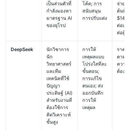
เป็นส่วนตัวที่
โค้ด; การ
จ่ายเริ
กำลังมองหา
สนับสนุน
ต้นที่
มาตรฐาน AI
การปรับแต่ง
$14.9
ของยุโรป
ต่อเดื
ต่อผู้ใช
DeepSeek
นักวิชาการ
การให้
ราคา
นัก
เหตุผลแบบ
ตาม
วิทยาศาสตร์
โปร่งใสทีละ
ความ
และทีม
ขั้นตอน;
ต้องก
เทคนิคที่ใช้
การแก้ไข
ปัญญา
ตนเอง; ส่ง
ประดิษฐ์ (AI)
ออกบันทึก
สำหรับงานที่
การให้
ต้องใช้การ
เหตุผล
คิดวิเคราะห์
ขั้นสูง