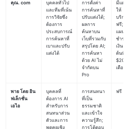
คุณ. com
บุคคลทั่วไป
การตั้งค่า
มีแผน
และทีมที่เน้น
การค้นหาที่
ให้
การวิจัยซึ่ง
ปรับแต่งได้;
บริกา
ต้องการ
ผลการ
ฟรี;
ประสบการณ์
ค้นหาบน
แผน
การค้นหาที่
เว็บที่รวมกับ
ชำระ
เบาและปรับ
สรุปโดย AI;
เงินเริ่
แต่งได้
การค้นหา
ต้นที่
ด้วย AI ไม่
$20 ต
จำกัดบน
เดือน
Pro
พาย โดย อิน
บุคคลที่
การสนทนา
ฟรี
ฟเล็กชั่น
ต้องการ AI
ที่เป็น
เอไอ
สำหรับการ
ธรรมชาติ
สนทนาส่วน
และเข้าใจ
ตัวและการ
ความรู้สึก;
พูดคุยเชิง
การโต้ตอบ