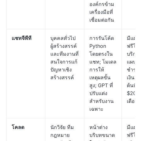
องค์กรข้าม
เครื่องมือที่
เชื่อมต่อกัน
แชทจีพีที
บุคคลทั่วไป
การรันโค้ด
มีแผน
ผู้สร้างสรรค์
Python
ฟรีให้
และทีมงานที่
โดยตรงใน
บริการ
สนใจการแก้
แชท; โมเดล
แผน
ปัญหาเชิง
การให้
ชำระ
สร้างสรรค์
เหตุผลขั้น
เงินเริ่
สูง; GPT ที่
ต้นที่
ปรับแต่ง
$20 ต
สำหรับงาน
เดือน
เฉพาะ
โคลด
นักวิจัย ทีม
หน้าต่าง
มีแผน
กฎหมาย
บริบทขนาด
ฟรีให้