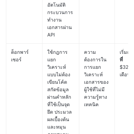
อัตโนมัติ
กระบวนการ
ทำงาน
เอกสารผ่าน
API
ด็อกพาร์
ใช้กฎการ
ความ
เริ่มต้น
เซอร์
แยก
ต้องการใน
ที่
วิเคราะห์
การแยก
$32.5
แบบไม่ต้อง
วิเคราะห์
เดือน
เขียนโค้ด
เอกสารของ
สกัดข้อมูล
ผู้ใช้ที่ไม่มี
ผ่านคำหลัก
ความรู้ทาง
ที่ใช้เป็นจุด
เทคนิค
ยึด ประมวล
ผลเบื้องต้น
และหมุน