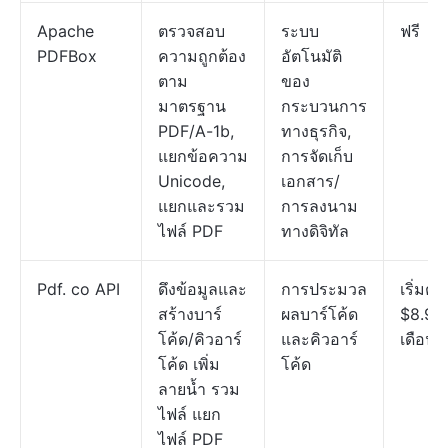
Apache
ตรวจสอบ
ระบบ
ฟรี
PDFBox
ความถูกต้อง
อัตโนมัติ
ตาม
ของ
มาตรฐาน
กระบวนการ
PDF/A-1b,
ทางธุรกิจ,
แยกข้อความ
การจัดเก็บ
Unicode,
เอกสาร/
แยกและรวม
การลงนาม
ไฟล์ PDF
ทางดิจิทัล
Pdf. co API
ดึงข้อมูลและ
การประมวล
เริ่มต้นท
สร้างบาร์
ผลบาร์โค้ด
$8.99
โค้ด/คิวอาร์
และคิวอาร์
เดือน
โค้ด เพิ่ม
โค้ด
ลายน้ำ รวม
ไฟล์ แยก
ไฟล์ PDF