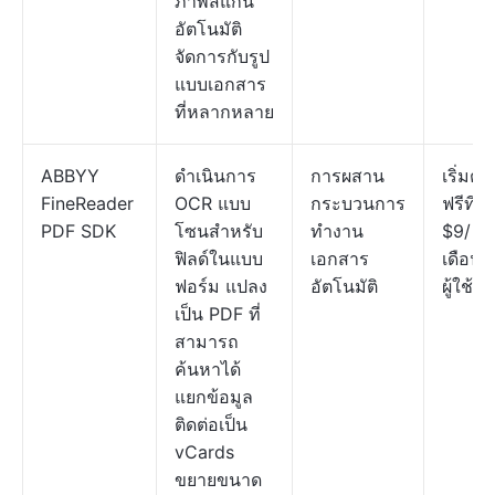
ภาพสแกน
อัตโนมัติ
จัดการกับรูป
แบบเอกสาร
ที่หลากหลาย
ABBYY
ดำเนินการ
การผสาน
เริ่มต้น
FineReader
OCR แบบ
กระบวนการ
ฟรีที่
PDF SDK
โซนสำหรับ
ทำงาน
$9/
ฟิลด์ในแบบ
เอกสาร
เดือนต
ฟอร์ม แปลง
อัตโนมัติ
ผู้ใช้
เป็น PDF ที่
สามารถ
ค้นหาได้
แยกข้อมูล
ติดต่อเป็น
vCards
ขยายขนาด