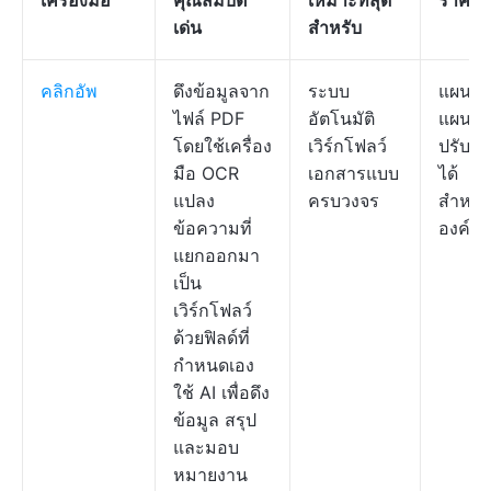
เครื่องมือ
คุณสมบัติ
เหมาะที่สุด
ราคา
เด่น
สำหรับ
คลิกอัพ
ดึงข้อมูลจาก
ระบบ
แผนฟร
ไฟล์ PDF
อัตโนมัติ
แผนที่
โดยใช้เครื่อง
เวิร์กโฟลว์
ปรับแต
มือ OCR
เอกสารแบบ
ได้
แปลง
ครบวงจร
สำหรั
ข้อความที่
องค์กร
แยกออกมา
เป็น
เวิร์กโฟลว์
ด้วยฟิลด์ที่
กำหนดเอง
ใช้ AI เพื่อดึง
ข้อมูล สรุป
และมอบ
หมายงาน