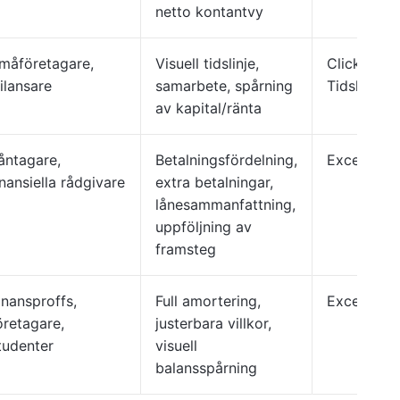
netto kontantvy
måföretagare,
Visuell tidslinje,
ClickUp
rilansare
samarbete, spårning
Tidslinje/
av kapital/ränta
åntagare,
Betalningsfördelning,
Excel-kalk
inansiella rådgivare
extra betalningar,
lånesammanfattning,
uppföljning av
framsteg
inansproffs,
Full amortering,
Excel-kalk
öretagare,
justerbara villkor,
tudenter
visuell
balansspårning