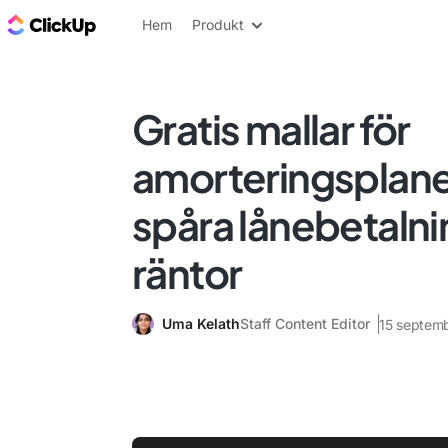
ClickUp-bloggen
Hem
Produkt
Gratis mallar för
amorteringsplaner
spåra lånebetalni
räntor
Uma Kelath
Staff Content Editor
15 septem