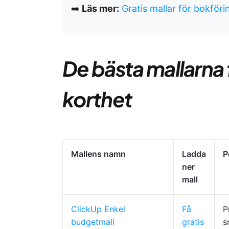
➡️
Läs mer:
Gratis mallar för bokföri
De bästa mallarna 
korthet
Mallens namn
Ladda
P
ner
mall
ClickUp Enkel
Få
P
budgetmall
gratis
s