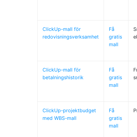
ClickUp-mall för
Få
S
redovisningsverksamhet
gratis
e
mall
ClickUp-mall för
Få
F
betalningshistorik
gratis
s
mall
ClickUp-projektbudget
Få
P
med WBS-mall
gratis
mall