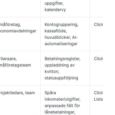
uppgifter,
kalendervy
måföretag,
Kontogruppering,
ClickUp-lis
konomiavdelningar
kassaflöde,
huvudböcker, AI-
automatiseringar
rilansare,
Betalningsregister,
ClickUp Li
måföretagsteam
uppladdning av
kvitton,
statusuppföljning
rojektledare, team
Spåra
ClickUp
inkomster/utgifter,
Lista/Tavl
anpassade fält för
lånebetalningar,