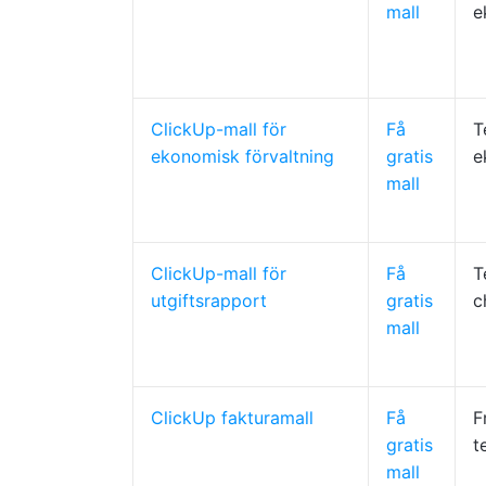
mall
e
ClickUp-mall för
Få
T
ekonomisk förvaltning
gratis
e
mall
ClickUp-mall för
Få
T
utgiftsrapport
gratis
c
mall
ClickUp fakturamall
Få
F
gratis
t
mall