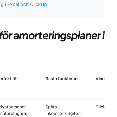
ng i Excel och ClickUp
för amorteringsplaner i
erfekt för
Bästa funktioner
Visuellt f
rivatpersoner,
Spåra
ClickUp-lis
måföretagare,
inkomster/utgifter,