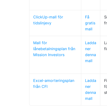
ClickUp-mall för
Få
S
tidslinjevy
gratis
f
mall
Mall för
Ladda
L
lånebetalningsplan från
ner
f
Mission Investors
denna
mall
Excel-amorteringsplan
Ladda
F
från CFI
ner
f
denna
s
mall