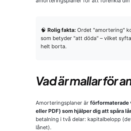
amorteringsplaner för att förenkla din
🧠
Rolig fakta:
Ordet "amortering" ko
som betyder "att döda" – vilket syftar
helt borta.
Vad är mallar för 
Amorteringsplaner är
förformaterade 
eller PDF) som hjälper dig att spåra l
betalning i två delar: kapitalbelopp (d
lånet).