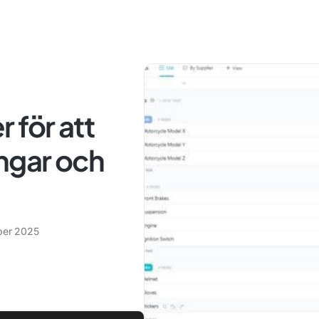
 för att
ngar och
ber 2025