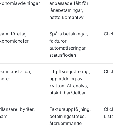
konomiavdelningar
anpassade fält för
lånebetalningar,
netto kontantvy
eam, företag,
Spåra betalningar,
ClickUp-lis
konomichefer
fakturor,
automatiseringar,
statusflöden
eam, anställda,
Utgiftsregistrering,
ClickUp Li
hefer
uppladdning av
kvitton, AI-analys,
utskrivbar/delbar
rilansare, byråer,
Fakturauppföljning,
ClickUp
eam
betalningsstatus,
Lista/Tavl
återkommande