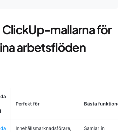
 ClickUp-mallarna för
dina arbetsflöden
dda
Perfekt för
Bästa funktioner
l
dda
Innehållsmarknadsförare,
Samlar in