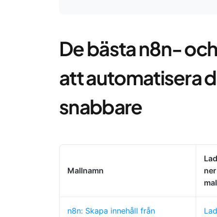
De bästa n8n- och
att automatisera 
snabbare
La
Mallnamn
ner
mal
n8n: Skapa innehåll från
La