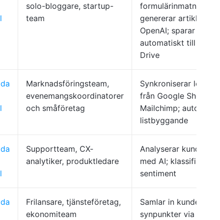
solo-bloggare, startup-
formulärinmatningar;
l
team
genererar artiklar me
OpenAI; sparar
automatiskt till Goog
Drive
dda
Marknadsföringsteam,
Synkroniserar leadda
evenemangskoordinatorer
från Google Sheets til
l
och småföretag
Mailchimp; automatis
listbyggande
dda
Supportteam, CX-
Analyserar kundfeed
analytiker, produktledare
med AI; klassificerar
l
sentiment
dda
Frilansare, tjänsteföretag,
Samlar in kundernas
ekonomiteam
synpunkter via Typef