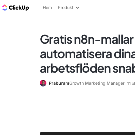
ClickUp-bloggen
Hem
Produkt
Gratis n8n-mallar 
automatisera din
arbetsflöden sna
Praburam
Growth Marketing Manager
11 