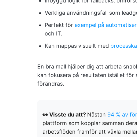
Inbyggd logik för fallbacks, omförsö
Verkliga användningsfall som lead
Perfekt för
exempel på automatiser
och IT.
Kan mappas visuellt med
processka
En bra mall hjälper dig att arbeta snab
kan fokusera på resultaten istället fö
förändras.
👀 Visste du att?
Nästan
94 % av fö
plattform som kopplar samman deras
arbetsflöden framför att växla mella