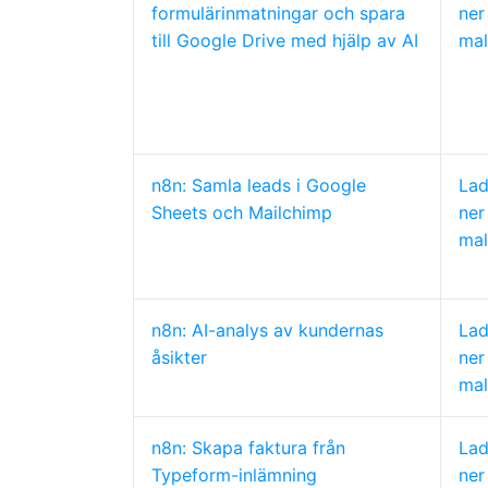
formulärinmatningar och spara
ner
till Google Drive med hjälp av AI
mal
n8n: Samla leads i Google
La
Sheets och Mailchimp
ner
mal
n8n: AI-analys av kundernas
La
åsikter
ner
mal
n8n: Skapa faktura från
La
Typeform-inlämning
ner