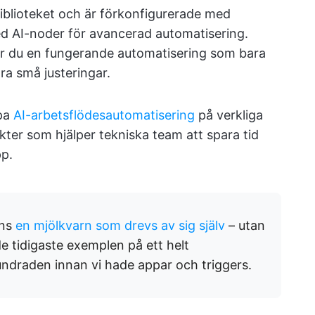
biblioteket och är förkonfigurerade med
 med AI-noder för avancerad automatisering.
 får du en fungerande automatisering som bara
a små justeringar.
mpa
AI-arbetsflödesautomatisering
på verkliga
ikter som hjälper tekniska team att spara tid
pp.
ans
en mjölkvarn som drevs av sig själv
– utan
de tidigaste exemplen på ett helt
undraden innan vi hade appar och triggers.