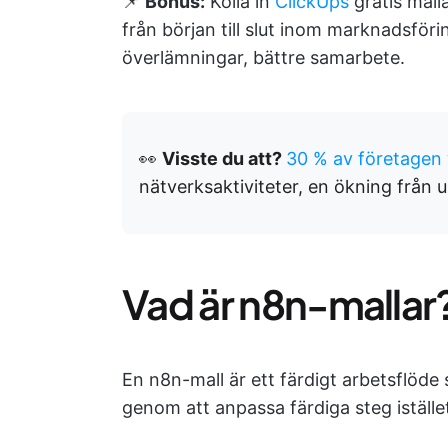
📌
Bonus:
Kolla in
ClickUps
gratis mall
från början till slut inom marknadsföri
överlämningar, bättre samarbete.
👀
Visste du att?
30 % av företagen
nätverksaktiviteter, en ökning från 
Vad är n8n-mallar
En n8n-mall är ett färdigt arbetsflöde 
genom att anpassa färdiga steg istället