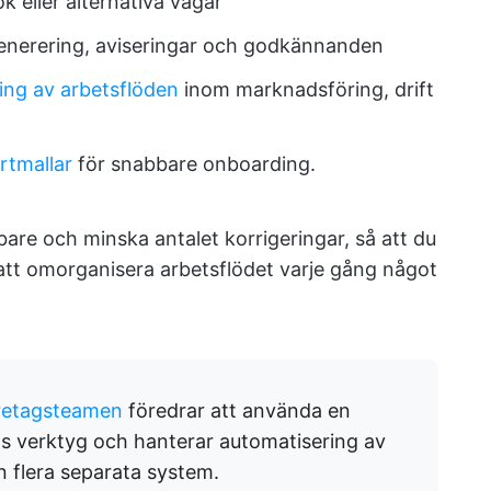
k eller alternativa vägar
generering, aviseringar och godkännanden
ing av arbetsflöden
inom marknadsföring, drift
rtmallar
för snabbare onboarding.
bare och minska antalet korrigeringar, så att du
r att omorganisera arbetsflödet varje gång något
retagsteamen
föredrar att använda en
 verktyg och hanterar automatisering av
n flera separata system.