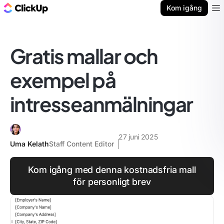
ClickUp-bloggen
Kom igång
Ope
Gratis mallar och
exempel på
intresseanmälningar
27 juni 2025
Uma Kelath
Staff Content Editor
Kom igång med denna kostnadsfria mall
för personligt brev