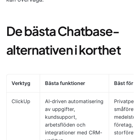
De bästa Chatbase-
alternativen i korthet
Verktyg
Bästa funktioner
Bäst för
ClickUp
AI-driven automatisering
Privatpers
av uppgifter,
småföretag
kundsupport,
medelstor
arbetsflöden och
företag,
integrationer med CRM-
storföreta