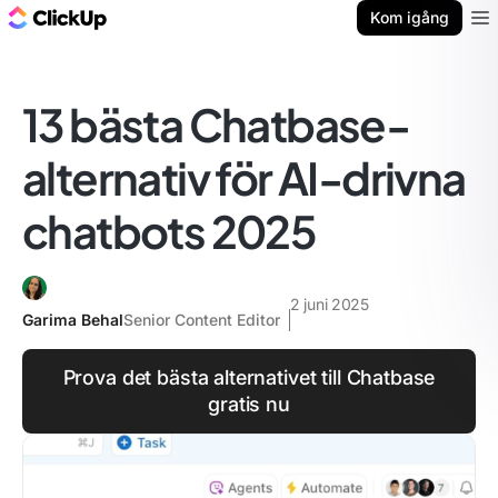
ClickUp-bloggen
Kom igång
Ope
13 bästa Chatbase-
alternativ för AI-drivna
chatbots 2025
2 juni 2025
Garima Behal
Senior Content Editor
Prova det bästa alternativet till Chatbase
gratis nu