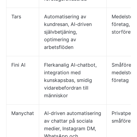
Tars
Automatisering av
Medelstor
kundresan, AI-driven
företag,
självbetjäning,
storföreta
optimering av
arbetsflöden
Fini AI
Flerkanalig AI-chatbot,
Småföreta
integration med
medelstor
kunskapsbas, smidig
företag
vidarebefordran till
människor
Manychat
AI-driven automatisering
Privatpers
av chattar på sociala
småföreta
medier, Instagram DM,
WhatsApp och