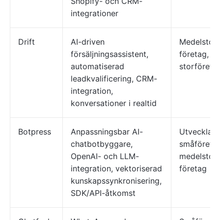
Shopify- och CRM-
integrationer
Drift
AI-driven
Medelstor
försäljningsassistent,
företag,
automatiserad
storföreta
leadkvalificering, CRM-
integration,
konversationer i realtid
Botpress
Anpassningsbar AI-
Utvecklare
chatbotbyggare,
småföretag
OpenAI- och LLM-
medelstor
integration, vektoriserad
företag
kunskapssynkronisering,
SDK/API-åtkomst