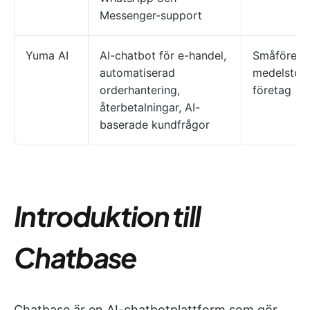
Messenger-support
Yuma AI
AI-chatbot för e-handel,
Småföreta
automatiserad
medelstor
orderhantering,
företag
återbetalningar, AI-
baserade kundfrågor
Introduktion till
Chatbase
Chatbase är en AI-chatbotplattform som gör