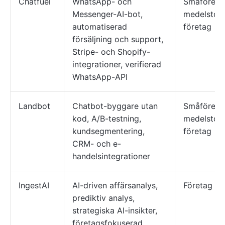
Chatfuel
WhatsApp- och
Småföreta
Messenger-AI-bot,
medelstor
automatiserad
företag
försäljning och support,
Stripe- och Shopify-
integrationer, verifierad
WhatsApp-API
Landbot
Chatbot-byggare utan
Småföreta
kod, A/B-testning,
medelstor
kundsegmentering,
företag
CRM- och e-
handelsintegrationer
IngestAI
AI-driven affärsanalys,
Företag
prediktiv analys,
strategiska AI-insikter,
företagsfokuserad