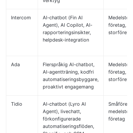
verktyg
Intercom
AI-chatbot (Fin AI
Medelstor
Agent), AI Copilot, AI-
företag,
rapporteringsinsikter,
storföreta
helpdesk-integration
Ada
Flerspråkig AI-chatbot,
Medelstor
AI-agentträning, kodfri
företag,
automatiseringsbyggare,
storföreta
proaktivt engagemang
Tidio
AI-chatbot (Lyro AI
Småföreta
Agent), livechatt,
medelstor
förkonfigurerade
företag
automatiseringsflöden,