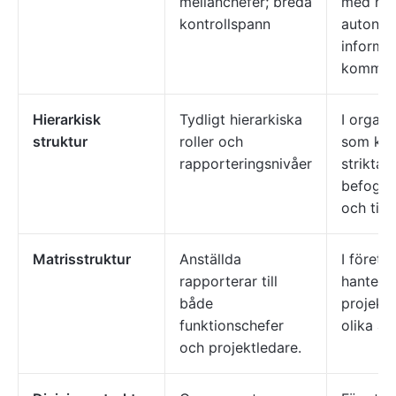
mellanchefer; breda
med hö
kontrollspann
autonom
informel
kommun
Hierarkisk
Tydligt hierarkiska
I organi
struktur
roller och
som krä
rapporteringsnivåer
strikta
befogenh
och till
Matrisstruktur
Anställda
I föret
rapporterar till
hanterar
både
projekt 
funktionschefer
olika av
och projektledare.