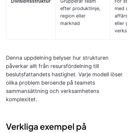
Divisionsstruktur
Grupperar team
För stor
efter produktlinje,
med dis
region eller
affärse
marknad
eller gl
verksam
Denna uppdelning belyser hur strukturen
påverkar allt från resursfördelning till
beslutsfattandets hastighet. Varje modell löser
olika problem beroende på teamets
sammansättning och verksamhetens
komplexitet.
Verkliga exempel på