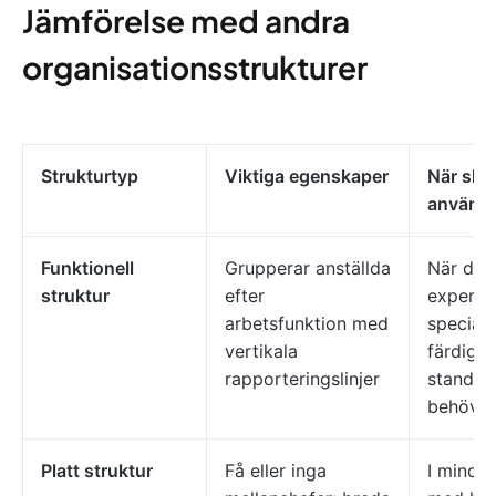
Jämförelse med andra
organisationsstrukturer
Strukturtyp
Viktiga egenskaper
När ska
använda
Funktionell
Grupperar anställda
När dju
struktur
efter
expertis
arbetsfunktion med
speciali
vertikala
färdigh
rapporteringslinjer
standar
behövs
Platt struktur
Få eller inga
I mindr