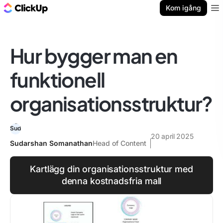
ClickUp-bloggen
Kom igång
Ope
Hur bygger man en
funktionell
organisationsstruktur?
20 april 2025
Sudarshan Somanathan
Head of Content
Kartlägg din organisationsstruktur med
denna kostnadsfria mall