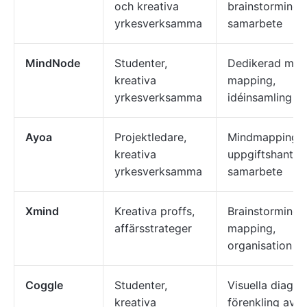
och kreativa
brainstorming,
yrkesverksamma
samarbete
MindNode
Studenter,
Dedikerad min
kreativa
mapping,
yrkesverksamma
idéinsamling
Ayoa
Projektledare,
Mindmapping,
kreativa
uppgiftshanteri
yrkesverksamma
samarbete
Xmind
Kreativa proffs,
Brainstorming,
affärsstrateger
mapping,
organisation
Coggle
Studenter,
Visuella diagra
kreativa
förenkling av d