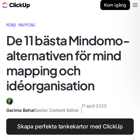
ClickUp-bloggen
Kom igång
Ope
MIND MAPPING
De 11 bästa Mindomo-
alternativen för mind
mapping och
idéorganisation
11 april 2025
Garima Behal
Senior Content Editor
Skapa perfekta tankekartor med ClickUp