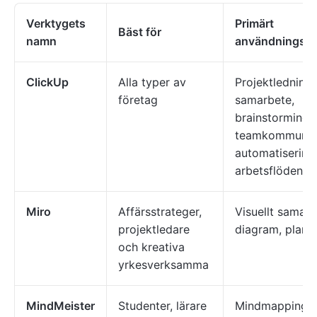
Verktygets
Primärt
Bäst för
namn
användningso
ClickUp
Alla typer av
Projektledning,
företag
samarbete,
brainstorming,
teamkommunika
automatisering
arbetsflöden
Miro
Affärsstrateger,
Visuellt samarb
projektledare
diagram, plane
och kreativa
yrkesverksamma
MindMeister
Studenter, lärare
Mindmapping,