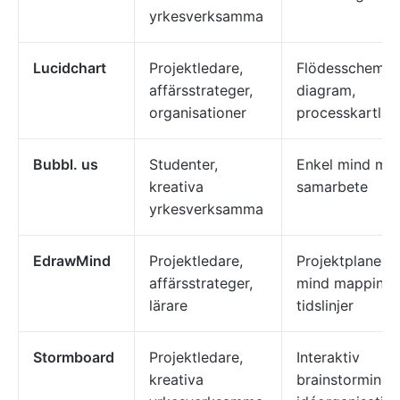
yrkesverksamma
Lucidchart
Projektledare,
Flödesscheman
affärsstrateger,
diagram,
organisationer
processkartläg
Bubbl. us
Studenter,
Enkel mind ma
kreativa
samarbete
yrkesverksamma
EdrawMind
Projektledare,
Projektplanerin
affärsstrateger,
mind mapping,
lärare
tidslinjer
Stormboard
Projektledare,
Interaktiv
kreativa
brainstorming,