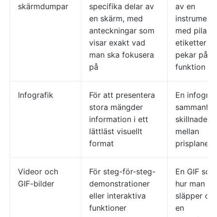
skärmdumpar
specifika delar av
av en
en skärm, med
instrument
anteckningar som
med pilar 
visar exakt vad
etiketter s
man ska fokusera
pekar på va
på
funktion
Infografik
För att presentera
En infogra
stora mängder
sammanfat
information i ett
skillnadern
lättläst visuellt
mellan
format
prisplanern
Videor och
För steg-för-steg-
En GIF som
GIF-bilder
demonstrationer
hur man dr
eller interaktiva
släpper obj
funktioner
en