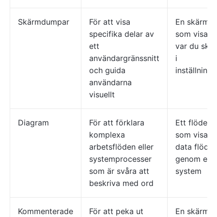
Skärmdumpar
För att visa
En skärmd
specifika delar av
som visar 
ett
var du ska 
användargränssnitt
i
och guida
inställnin
användarna
visuellt
Diagram
För att förklara
Ett flödes
komplexa
som visar 
arbetsflöden eller
data flödar
systemprocesser
genom ett
som är svåra att
system
beskriva med ord
Kommenterade
För att peka ut
En skärmd