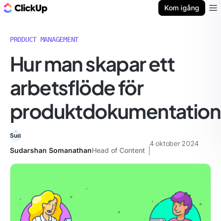
ClickUp-bloggen
Kom igång
Ope
PRODUCT MANAGEMENT
Hur man skapar ett
arbetsflöde för
produktdokumentation
4 oktober 2024
Sudarshan Somanathan
Head of Content