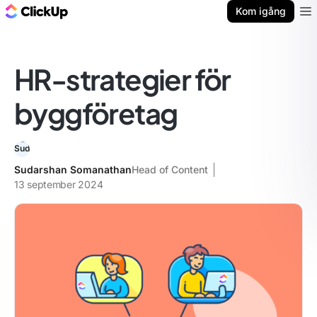
ClickUp-bloggen
Kom igång
Ope
HR-strategier för
byggföretag
Sudarshan Somanathan
Head of Content
13 september 2024