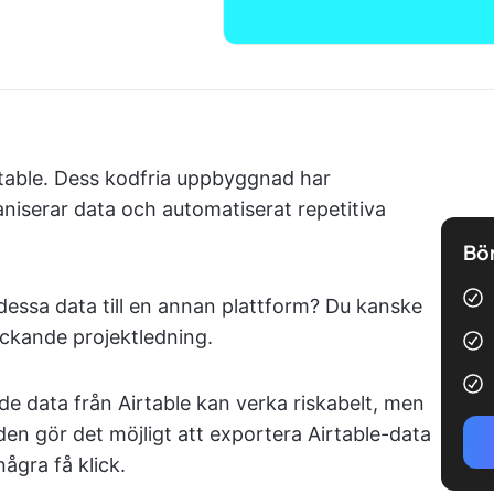
rtable. Dess kodfria uppbyggnad har
aniserar data och automatiserat repetitiva
Bör
dessa data till en annan plattform? Du kanske
äckande projektledning.
e data från Airtable kan verka riskabelt, men
iden gör det möjligt att exportera Airtable-data
ågra få klick.