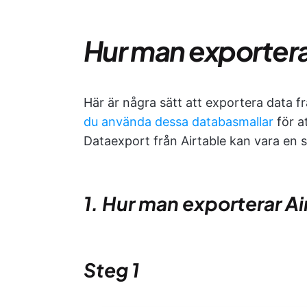
Hur man exporterar
Här är några sätt att exportera data f
du använda dessa databasmallar
för a
Dataexport från Airtable kan vara en s
1. Hur man exporterar A
Steg 1