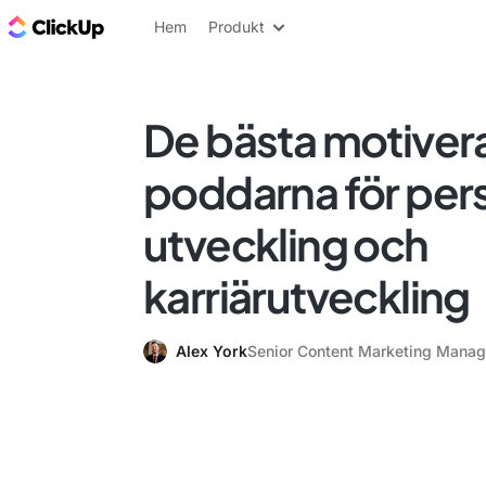
ClickUp-bloggen
Hem
Produkt
De bästa motive
poddarna för per
utveckling och
karriärutveckling
Alex York
Senior Content Marketing Manag