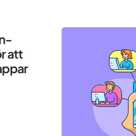
on-
r att
appar