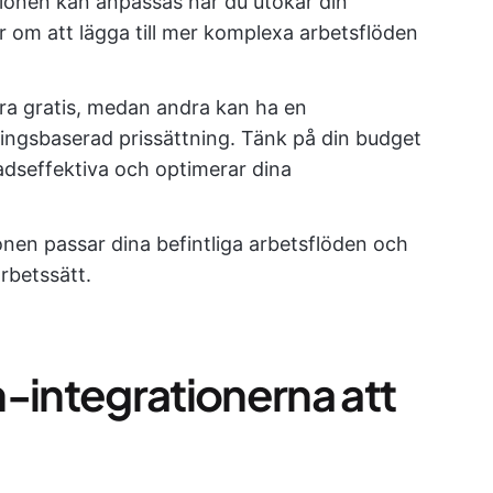
tionen kan anpassas när du utökar din
 om att lägga till mer komplexa arbetsflöden
ara gratis, medan andra kan ha en
ingsbaserad prissättning. Tänk på din budget
adseffektiva och optimerar dina
tionen passar dina befintliga arbetsflöden och
rbetssätt.
-integrationerna att