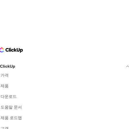
ClickUp Logo
ClickUp
가격
제품
다운로드
도움말 문서
제품 로드맵
고객