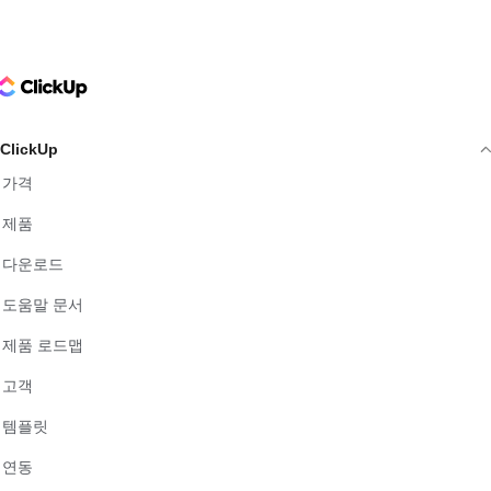
ClickUp Logo
ClickUp
가격
제품
다운로드
도움말 문서
제품 로드맵
고객
템플릿
연동