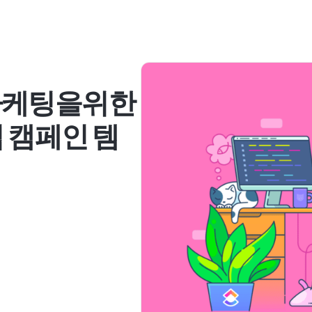
마케팅을위한
립 캠페인 템