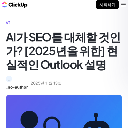
ClickUp 블로그
시작하기
Ope
AI
AI가 SEO를 대체할 것인
가? [2025년을 위한] 현
실적인 Outlook 설명
_
2025년 11월 13일
_no-author