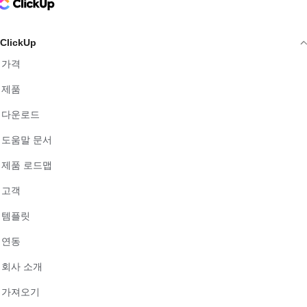
ClickUp Logo
ClickUp
가격
제품
다운로드
도움말 문서
제품 로드맵
고객
템플릿
연동
회사 소개
가져오기