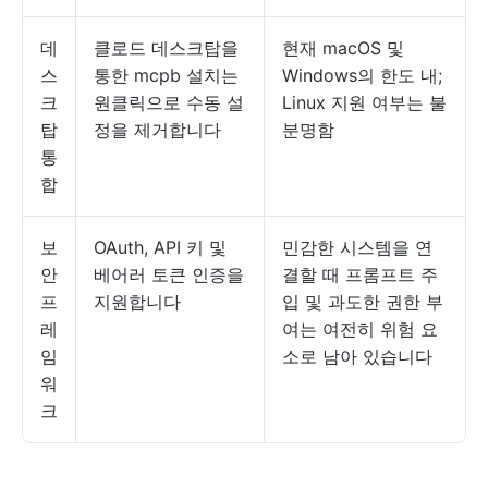
데
클로드 데스크탑을
현재 macOS 및
스
통한 mcpb 설치는
Windows의 한도 내;
크
원클릭으로 수동 설
Linux 지원 여부는 불
탑
정을 제거합니다
분명함
통
합
보
OAuth, API 키 및
민감한 시스템을 연
안
베어러 토큰 인증을
결할 때 프롬프트 주
프
지원합니다
입 및 과도한 권한 부
레
여는 여전히 위험 요
임
소로 남아 있습니다
워
크