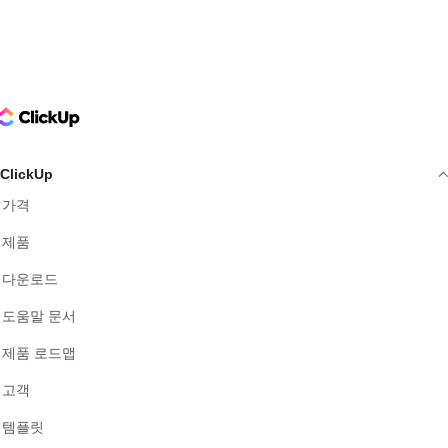
ClickUp Logo
ClickUp
가격
제품
다운로드
도움말 문서
제품 로드맵
고객
템플릿