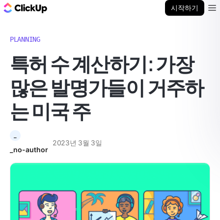
ClickUp 블로그
시작하기
Ope
PLANNING
특허 수 계산하기: 가장
많은 발명가들이 거주하
는 미국 주
_
2023년 3월 3일
_no-author