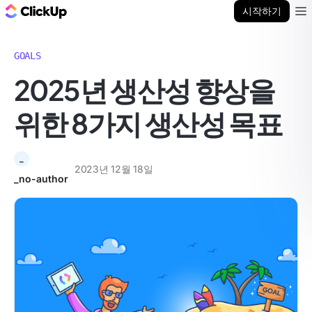
ClickUp 블로그
시작하기
Ope
GOALS
2025년 생산성 향상을
위한 8가지 생산성 목표
_
2023년 12월 18일
_no-author