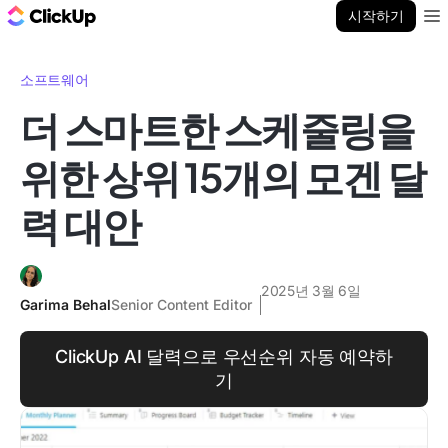
ClickUp 블로그
시작하기
Ope
소프트웨어
더 스마트한 스케줄링을
위한 상위 15개의 모겐 달
력 대안
2025년 3월 6일
Garima Behal
Senior Content Editor
ClickUp AI 달력으로 우선순위 자동 예약하
기