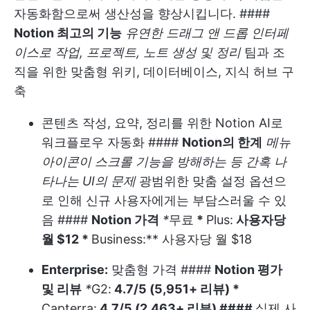
자동화함으로써 생산성을 향상시킵니다. ####
Notion 최고의 기능
유연한 드래그 앤 드롭 인터페
이스로 작업, 프로젝트, 노트 생성 및 정리
팀과 조
직을 위한 맞춤형 위키, 데이터베이스, 지식 허브 구
축
콘텐츠 작성, 요약, 정리를 위한 Notion AI로
워크플로우 자동화 ####
Notion의 한계
메뉴
아이콘이 스크롤 기능을 방해하는 등 간혹 나
타나는 UI의 문제
광범위한 맞춤 설정 옵션으
로 인해 신규 사용자에게는 부담스러울 수 있
음 ####
Notion 가격
*
무료
*
Plus:
사용자당
월 $12 *
Business:** 사용자당 월 $18
Enterprise:
맞춤형 가격 ####
Notion 평가
및 리뷰
*
G2:
4.7/5 (5,951+ 리뷰) *
Capterra:
4.7/5 (2,463+ 리뷰) ####
실제 사