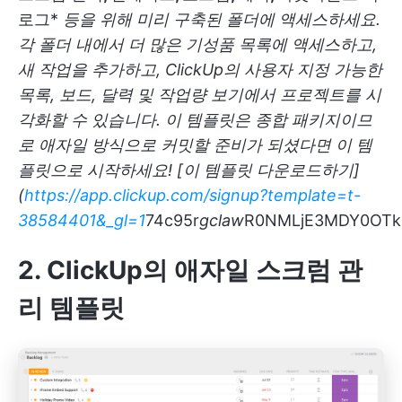
로그*
등을 위해 미리 구축된 폴더에 액세스하세요.
각 폴더 내에서 더 많은 기성품 목록에 액세스하고,
새 작업을 추가하고, ClickUp의 사용자 지정 가능한
목록, 보드, 달력 및 작업량 보기에서 프로젝트를 시
각화할 수 있습니다. 이 템플릿은 종합 패키지이므
로 애자일 방식으로 커밋할 준비가 되셨다면 이 템
플릿으로 시작하세요! [이 템플릿 다운로드하기]
(
https://app.clickup.com/signup?template=t-
38584401&_gl=1
74c95r
gcl
aw
R0NMLjE3MDY0OTk
2. ClickUp의 애자일 스크럼 관
리 템플릿