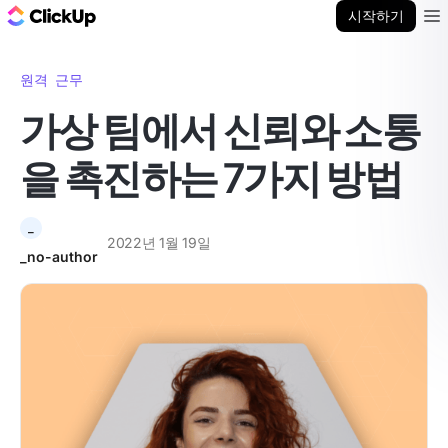
ClickUp 블로그
시작하기
Ope
원격 근무
가상 팀에서 신뢰와 소통
을 촉진하는 7가지 방법
_
2022년 1월 19일
_no-author