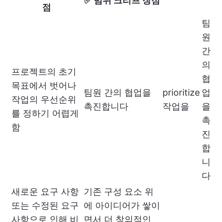
✅ 범위 크리프 장점
점
팀
원
간
의
프로젝트의 초기
협
목표에서 벗어나
팀원 간의 협업을
prioritize
업
작업의 우선순위
촉진합니다
작업을
을
를 정하기 어렵게
촉
함
진
합
니
다
새로운 요구 사항
기존 구성 요소 위
또는 수정된 요구
에 아이디어가 쌓이
사항으로 인해 비
면서 더 창의적인