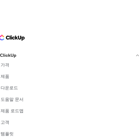
ClickUp Logo
ClickUp
가격
제품
다운로드
도움말 문서
제품 로드맵
고객
템플릿