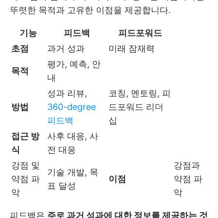
뚜렷한 목적과 고유한 이점을 제공합니다.
기능
피드백
피드포워드
초점
과거 성과
미래 잠재력
평가, 예측, 안
목적
내
성과 리뷰,
코칭, 멘토링, 피
방법
360-degree
드포워드 리더
피드백
십
접근 방
사후 대응, 사
식
전 대응
강점 및
강점과
기술 개발, 목
약점 파
이점
약점 파
표 달성
악
악
피드백은
주로 과거 성과에 대한 정보를 제공하는 것