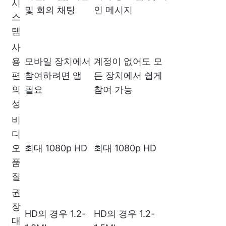
시
및 회의 채팅
인 메시지
스
템
사
용
모바일 장치에서
계정이 없어도 모
편
참여하려면 앱
든 장치에서 쉽게
의
필요
참여 가능
성
비
디
오
최대 1080p HD
최대 1080p HD
품
질
권
장
HD의 경우 1.2-
HD의 경우 1.2-
대