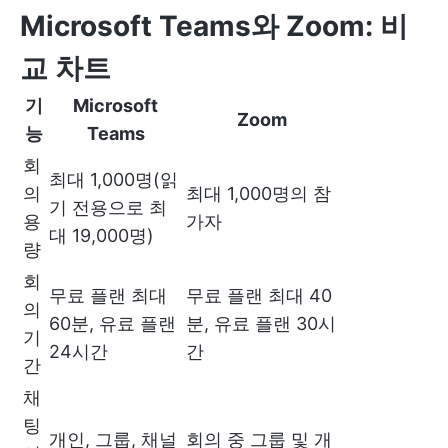
Microsoft Teams와 Zoom: 비
교 차트
기
Microsoft
Zoom
능
Teams
회
최대 1,000명(읽
의
최대 1,000명의 참
기 전용으로 최
용
가자
대 19,000명)
량
회
무료 플랜 최대
무료 플랜 최대 40
의
60분, 유료 플랜
분, 유료 플랜 30시
기
24시간
간
간
채
팅
개인, 그룹, 채널
회의 중 그룹 및 개