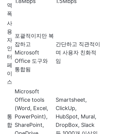
1.8Mbps
1.5Mbps
역
폭
사
용
포괄적이지만 복
자
잡하고
간단하고 직관적이
인
Microsoft
며 사용자 친화적
터
Office 도구와
임
페
통합됨
이
스
Microsoft
Office tools
Smartsheet,
(Word, Excel,
ClickUp,
통
PowerPoint),
HubSpot, Mural,
합
SharePoint,
DropBox, Slack
OneDrive,
등 1000개 이상의