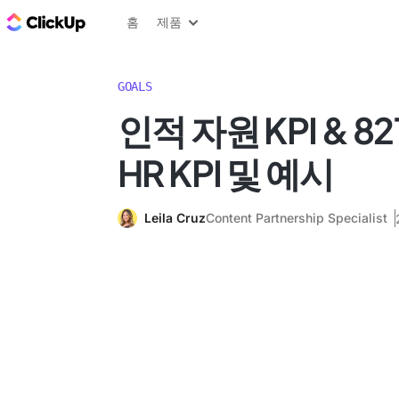
ClickUp 블로그
홈
제품
GOALS
인적 자원 KPI & 821
HR KPI 및 예시
Leila Cruz
Content Partnership Specialist