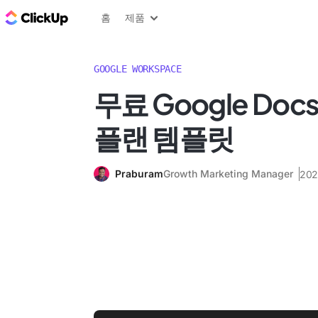
ClickUp 블로그
홈
제품
GOOGLE WORKSPACE
무료 Google Do
플랜 템플릿
Praburam
Growth Marketing Manager
20