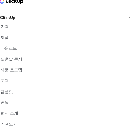
ClickUp Logo
ClickUp
가격
제품
다운로드
도움말 문서
제품 로드맵
고객
템플릿
연동
회사 소개
가져오기