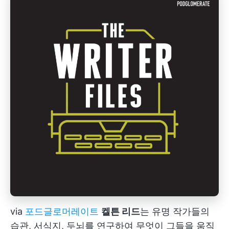
via
포드글로머레이트
켈튼 리드
는 유명 작가들의
습관, 서식지, 두뇌를 연구하여 무엇이 그들을 움직