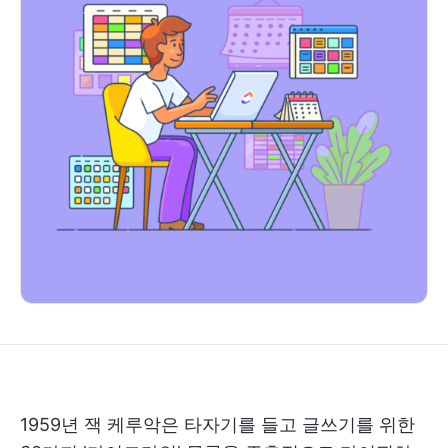
1959년 잭 케루악은 타자기를 들고 글쓰기를 위한