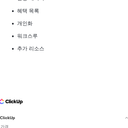
혜택 목록
개인화
워크스루
추가 리소스
ClickUp Logo
ClickUp
가격