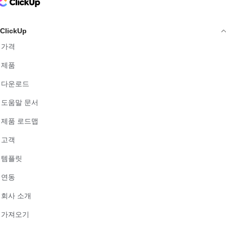
ClickUp Logo
ClickUp
가격
제품
다운로드
도움말 문서
제품 로드맵
고객
템플릿
연동
회사 소개
가져오기