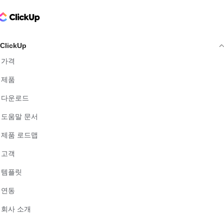
ClickUp Logo
ClickUp
가격
제품
다운로드
도움말 문서
제품 로드맵
고객
템플릿
연동
회사 소개