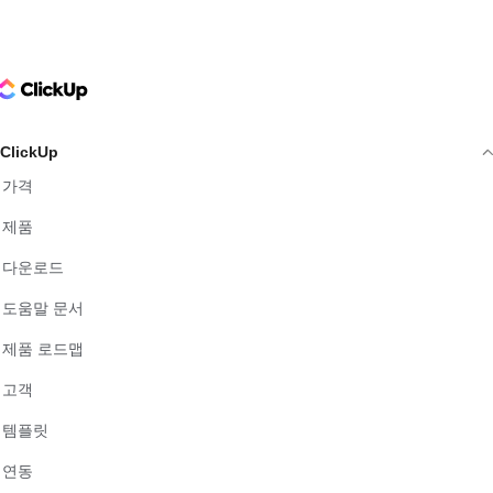
ClickUp Logo
ClickUp
가격
제품
다운로드
도움말 문서
제품 로드맵
고객
템플릿
연동