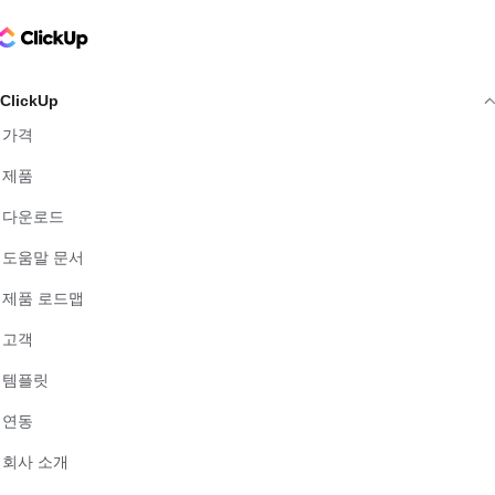
ClickUp Logo
ClickUp
가격
제품
다운로드
도움말 문서
제품 로드맵
고객
템플릿
연동
회사 소개