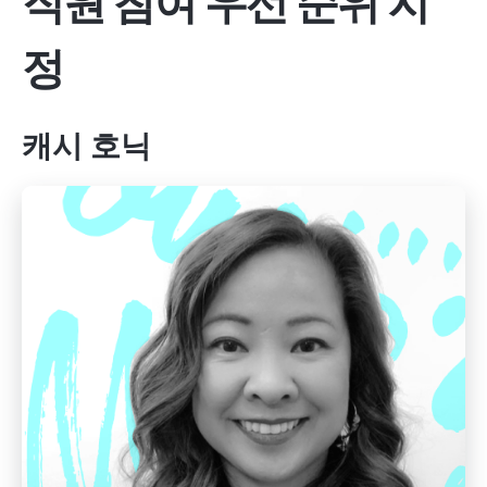
직원 참여 우선 순위 지
정
캐시 호닉