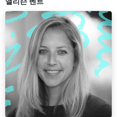
앨리슨 벤트