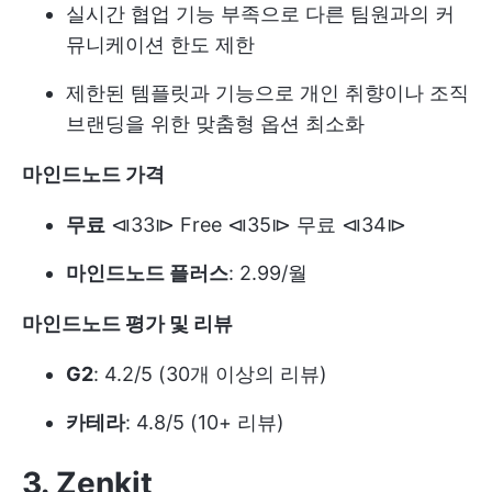
실시간 협업 기능 부족으로 다른 팀원과의 커
뮤니케이션 한도 제한
제한된 템플릿과 기능으로 개인 취향이나 조직
브랜딩을 위한 맞춤형 옵션 최소화
마인드노드 가격
무료
⧏33⧐ Free ⧏35⧐ 무료 ⧏34⧐
마인드노드 플러스
: 2.99/월
마인드노드 평가 및 리뷰
G2
: 4.2/5 (30개 이상의 리뷰)
카테라
: 4.8/5 (10+ 리뷰)
3. Zenkit