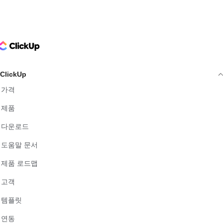
ClickUp Logo
ClickUp
가격
제품
다운로드
도움말 문서
제품 로드맵
고객
템플릿
연동