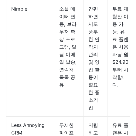
Nimble
소셜 데
간편
무료 체
이터 연
하면
험판 이
동, 브라
서도
용 가
우저 확
풍부
능; 유
장 프로
한 연
료 플랜
그램, 일
락처
은 사용
괄 이메
관리
자당 월
일 발송,
및 영
$24.90
연락처
업 활
부터 시
목록 공
동이
작합니
유
필요
다.
한 중
소기
업
Less Annoying
무제한
저렴
유료 플
CRM
파이프
하고
랜은 사