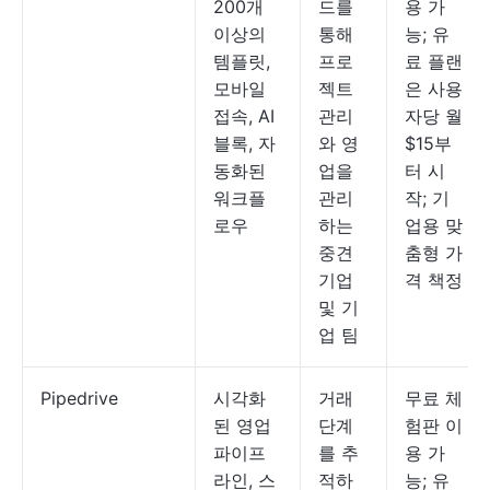
200개
드를
용 가
이상의
통해
능; 유
템플릿,
프로
료 플랜
모바일
젝트
은 사용
접속, AI
관리
자당 월
블록, 자
와 영
$15부
동화된
업을
터 시
워크플
관리
작; 기
로우
하는
업용 맞
중견
춤형 가
기업
격 책정
및 기
업 팀
Pipedrive
시각화
거래
무료 체
된 영업
단계
험판 이
파이프
를 추
용 가
라인, 스
적하
능; 유