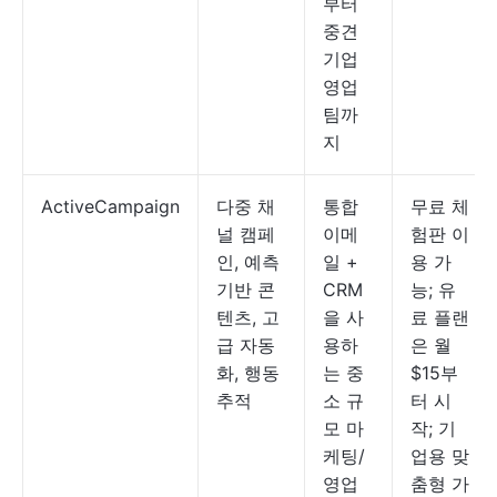
부터
중견
기업
영업
팀까
지
ActiveCampaign
다중 채
통합
무료 체
널 캠페
이메
험판 이
인, 예측
일 +
용 가
기반 콘
CRM
능; 유
텐츠, 고
을 사
료 플랜
급 자동
용하
은 월
화, 행동
는 중
$15부
추적
소 규
터 시
모 마
작; 기
케팅/
업용 맞
영업
춤형 가