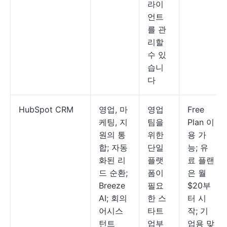
라이
언트
를 관
리할
수 있
습니
다
HubSpot CRM
영업, 마
영업
Free
케팅, 지
팀을
Plan 이
원의 통
위한
용 가
합; 자동
단일
능; 유
화된 리
플랫
료 플랜
드 순환;
폼이
은 월
Breeze
필요
$20부
AI; 회의
한 스
터 시
어시스
타트
작; 기
턴트
업부
업용 맞