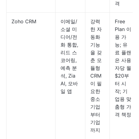
격
Zoho CRM
이메일/
강력
Free
소셜 미
한 자
Plan 이
디어/전
동화
용 가
화 통합,
기능
능; 유
리드 스
을 갖
료 플랜
코어링,
춘 모
은 사용
예측 분
듈형
자당 월
석, Zia
CRM
$20부
AI, 모바
이 필
터 시
일 앱
요한
작; 기
중소
업용 맞
기업
춤형 가
부터
격 책정
기업
까지