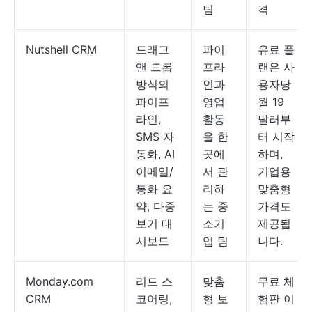
팀
격
Nutshell CRM
드래그
파이
유료 플
앤 드롭
프라
랜은 사
방식의
인과
용자당
파이프
영업
월 19
라인,
활동
달러부
SMS 자
을 한
터 시작
동화, AI
곳에
하며,
이메일/
서 관
기업용
통화 요
리하
맞춤형
약, 다중
는 중
가격도
보기 대
소기
제공됩
시보드
업 팀
니다.
Monday.com
리드 스
맞춤
무료 체
CRM
코어링,
형 보
험판 이