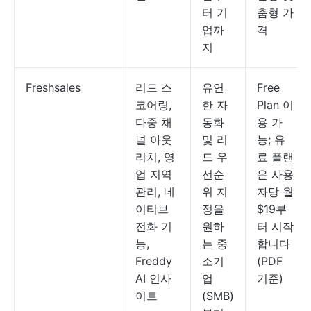
터 기
춤형 가
업까
격
지
Freshsales
리드 스
유연
Free
코어링,
한 자
Plan 이
다중 채
동화
용 가
널 아웃
및 리
능; 유
리치, 영
드 우
료 플랜
업 지역
선순
은 사용
관리, 네
위 지
자당 월
이티브
정을
$19부
전화 기
원하
터 시작
능,
는 중
합니다
Freddy
소기
(PDF
AI 인사
업
기준)
이트
(SMB)