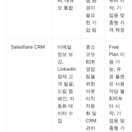
AI, 대규
템 환
부터 시
모 통합
경이
작; 기
필요
업용 맞
한 기
춤형 가
업 팀
격 책정
Salesflare CRM
이메일
중소
Free
정보 보
규모
Plan 이
강,
B2B
용 가
LinkedIn
영업
능; 유
잠재 고
팀을
료 플랜
객 발굴,
위한
은 사용
드립 캠
아웃
자당 월
페인, 자
리치
$35부
동화 데
자동
터 시
이터 수
화 및
작; 기
집
CRM
업용 맞
관리
춤형 가