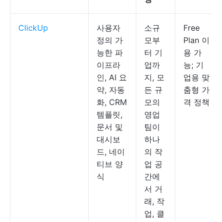
ClickUp
사용자
소규
Free
정의 가
모부
Plan 이
능한 파
터 기
용 가
이프라
업까
능; 기
인, AI 요
지, 모
업용 맞
약, 자동
든 규
춤형 가
화, CRM
모의
격 정책
템플릿,
영업
문서 및
팀이
대시보
하나
드, 네이
의 작
티브 양
업 공
식
간에
서 거
래, 작
업, 클