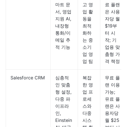
마트 문
고 영
료 플랜
서, 영업
업 활
은 사용
지원 AI,
동을
자당 월
내장형
최적
$19부
통화/이
화하
터 시
메일 추
는 중
작; 기
적 기능
소기
업용 맞
업 영
춤형 가
업 팀
격 책정
Salesforce CRM
심층적
복잡
무료 플
인 맞춤
한 영
랜 이용
형 설정,
업 프
가능;
다중 파
로세
유료 플
이프라
스와
랜은 사
인,
다중
용자당
Einstein
시스
월 $25