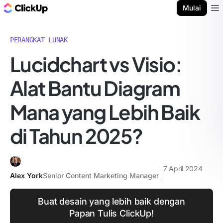
Blog ClickUp
Mulai
Ope
PERANGKAT LUNAK
Lucidchart vs Visio:
Alat Bantu Diagram
Mana yang Lebih Baik
di Tahun 2025?
7 April 2024
Alex York
Senior Content Marketing Manager
Buat desain yang lebih baik dengan
Papan Tulis ClickUp!