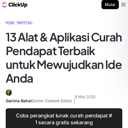
Blog ClickUp
Mulai
Ope
MIND MAPPING
13 Alat & Aplikasi Curah
Pendapat Terbaik
untuk Mewujudkan Ide
Anda
9 Mei 2025
Garima Behal
Senior Content Editor
Coba perangkat lunak curah pendapat #
1 secara gratis sekarang