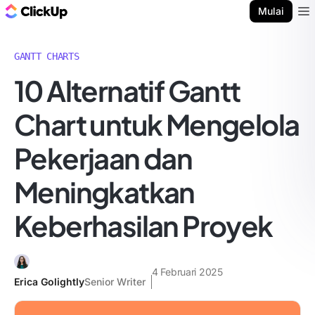
Blog ClickUp
Mulai
Ope
GANTT CHARTS
10 Alternatif Gantt
Chart untuk Mengelola
Pekerjaan dan
Meningkatkan
Keberhasilan Proyek
4 Februari 2025
Erica Golightly
Senior Writer