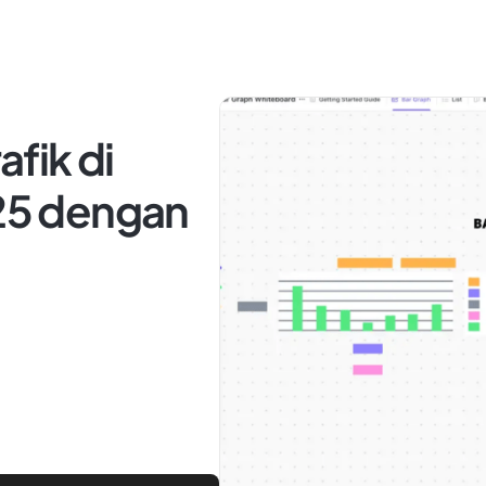
fik di
025 dengan